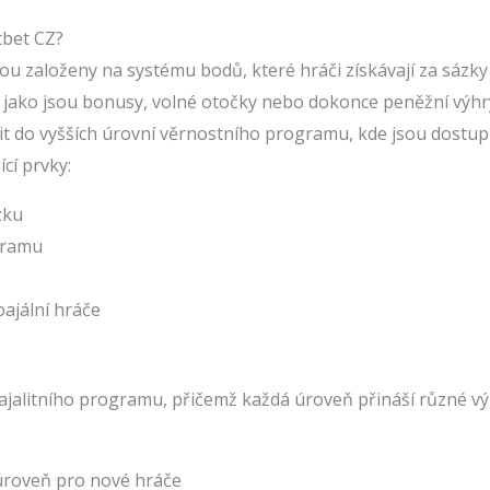
tbet CZ?
ou založeny na systému bodů, které hráči získávají za sázky 
jako jsou bonusy, volné otočky nebo dokonce peněžní výhry. 
t do vyšších úrovní věrnostního programu, kde jsou dostupné
cí prvky:
zku
gramu
oajální hráče
ajalitního programu, přičemž každá úroveň přináší různé vý
úroveň pro nové hráče