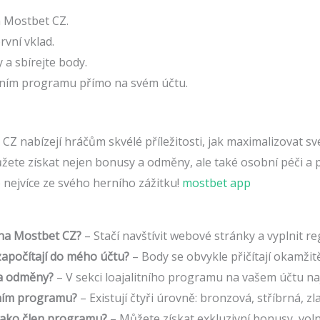
h Mostbet CZ.
rvní vklad.
 a sbírejte body.
litním programu přímo na svém účtu.
CZ nabízejí hráčům skvélé příležitosti, jak maximalizovat sv
ete získat nejen bonusy a odměny, ale také osobní péči a
o nejvíce ze svého herního zážitku!
mostbet app
 na Mostbet CZ?
– Stačí navštívit webové stránky a vyplnit re
započítají do mého účtu?
– Body se obvykle přičítají okamžit
za odměny?
– V sekci loajalitního programu na vašem účtu n
itním programu?
– Existují čtyři úrovně: bronzová, stříbrná, zl
jako člen programu?
– Můžete získat exkluzivní bonusy, voln