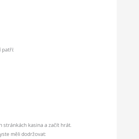
patří:
 stránkách kasina a začít hrát.
yste měli dodržovat: