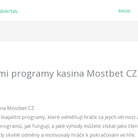
Inicio
ími programy kasina Mostbet CZ
ina Mostbet CZ
loajalitní programy, které odměňují hráče za jejich věrnost a
ogramů, jak fungují, a jaké výhody můžete získat jako člen
ytly skvělé odměny a motivovaly hráče k pokračování ve hře.