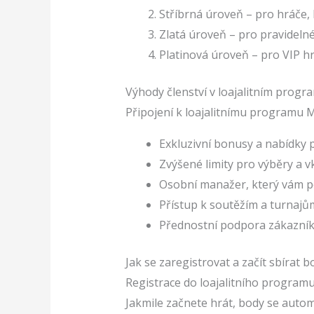
Stříbrná úroveň – pro hráče,
Zlatá úroveň – pro pravideln
Platinová úroveň – pro VIP 
Výhody členství v loajalitním progr
Připojení k loajalitnímu programu M
Exkluzivní bonusy a nabídky 
Zvýšené limity pro výběry a v
Osobní manažer, který vám p
Přístup k soutěžím a turnajů
Přednostní podpora zákazní
Jak se zaregistrovat a začít sbírat b
Registrace do loajalitního programu
Jakmile začnete hrát, body se automa