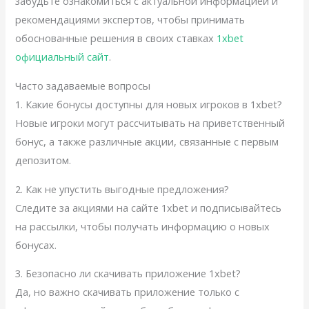
забудьте ознакомиться с актуальной информацией и
рекомендациями экспертов, чтобы принимать
обоснованные решения в своих ставках
1xbet
официальный сайт
.
Часто задаваемые вопросы
1. Какие бонусы доступны для новых игроков в 1xbet?
Новые игроки могут рассчитывать на приветственный
бонус, а также различные акции, связанные с первым
депозитом.
2. Как не упустить выгодные предложения?
Следите за акциями на сайте 1xbet и подписывайтесь
на рассылки, чтобы получать информацию о новых
бонусах.
3. Безопасно ли скачивать приложение 1xbet?
Да, но важно скачивать приложение только с