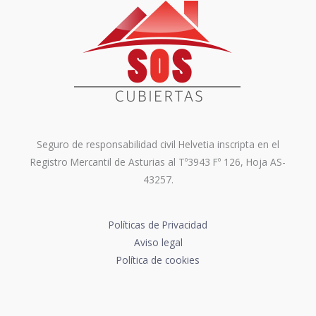
Seguro de responsabilidad civil Helvetia inscripta en el
Registro Mercantil de Asturias al Tº3943 Fº 126, Hoja AS-
43257.
Políticas de Privacidad
Aviso legal
Política de cookies