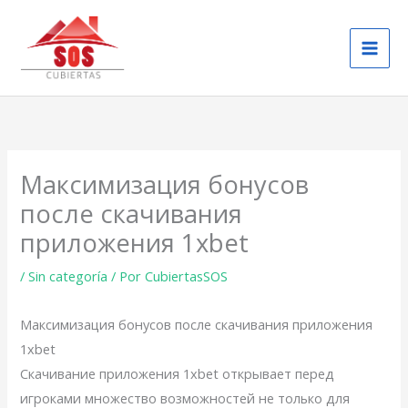
Ir
al
contenido
Максимизация бонусов
после скачивания
приложения 1xbet
/
Sin categoría
/ Por
CubiertasSOS
Максимизация бонусов после скачивания приложения
1xbet
Скачивание приложения 1xbet открывает перед
игроками множество возможностей не только для