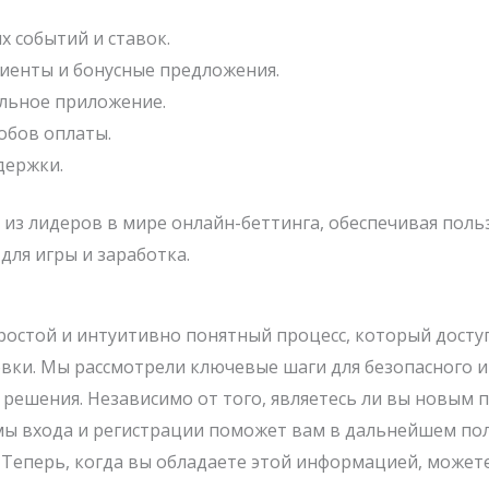
 событий и ставок.
енты и бонусные предложения.
льное приложение.
обов оплаты.
держки.
из лидеров в мире онлайн-беттинга, обеспечивая поль
ля игры и заработка.
ростой и интуитивно понятный процесс, который доступ
вки. Мы рассмотрели ключевые шаги для безопасного и
 решения. Независимо от того, являетесь ли вы новым
мы входа и регистрации поможет вам в дальнейшем по
Теперь, когда вы обладаете этой информацией, можете