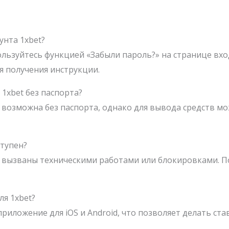
унта 1xbet?
ользуйтесь функцией «Забыли пароль?» на странице вхо
я получения инструкции.
1xbet без паспорта?
я возможна без паспорта, однако для вывода средств м
ступен?
 вызваны техническими работами или блокировками. П
я 1xbet?
риложение для iOS и Android, что позволяет делать ста