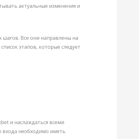
тывать актуальные изменения и
х шагов. Все они направлены на
список этапов, которые следует
bet и наслаждаться всеми
о входа необходимо иметь