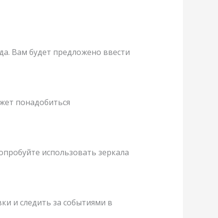
да. Вам будет предложено ввести
ожет понадобиться
опробуйте использовать зеркала
вки и следить за событиями в