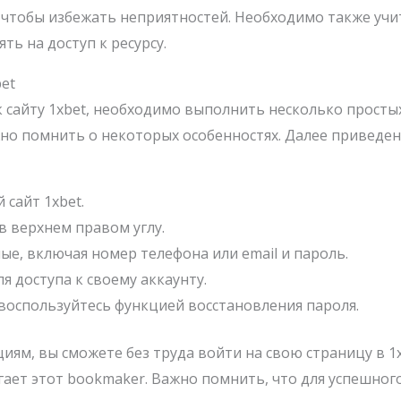
чтобы избежать неприятностей. Необходимо также учи
ть на доступ к ресурсу.
et
к сайту 1xbet, необходимо выполнить несколько просты
но помнить о некоторых особенностях. Далее приведен 
сайт 1xbet.
в верхнем правом углу.
ые, включая номер телефона или email и пароль.
я доступа к своему аккаунту.
 воспользуйтесь функцией восстановления пароля.
ям, вы сможете без труда войти на свою страницу в 1x
ает этот bookmaker. Важно помнить, что для успешног