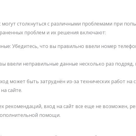
t могут столкнуться с различными проблемами при попы
раненных проблем и их решения включают:
ые: Убедитесь, что вы правильно ввели номер телефон
 вы ввели неправильные данные несколько раз подряд,
вход может быть затруднён из-за технических работ на 
на сайте.
ех рекомендаций, вход на сайт все еще не возможен, р
 дополнительной помощи.