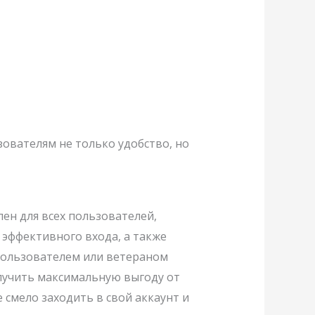
зователям не только удобство, но
ен для всех пользователей,
 эффективного входа, а также
 пользователем или ветераном
лучить максимальную выгоду от
 смело заходить в свой аккаунт и